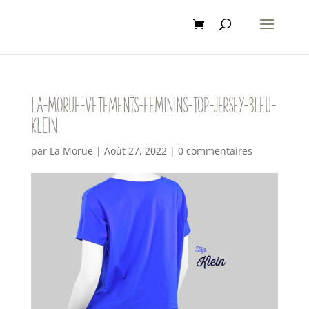
la-morue-vetements-feminins-top-jersey-bleu-
klein
par
La Morue
|
Août 27, 2022
|
0 commentaires