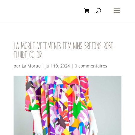
la-morue-vetements-feminins-bretons-robe-
fluide-color
par
La Morue
|
Juil 19, 2024
|
0 commentaires