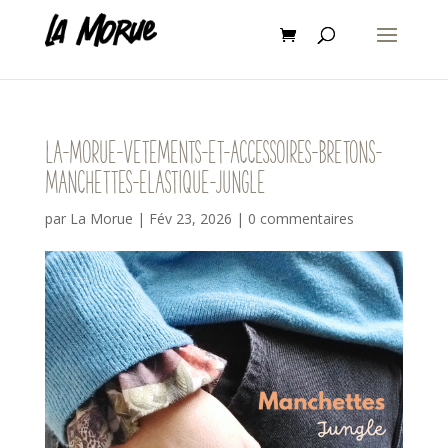
la-morue-vetements-et-accessoires-bretons-
manchettes-elastique-jungle
par
La Morue
|
Fév 23, 2026
|
0 commentaires