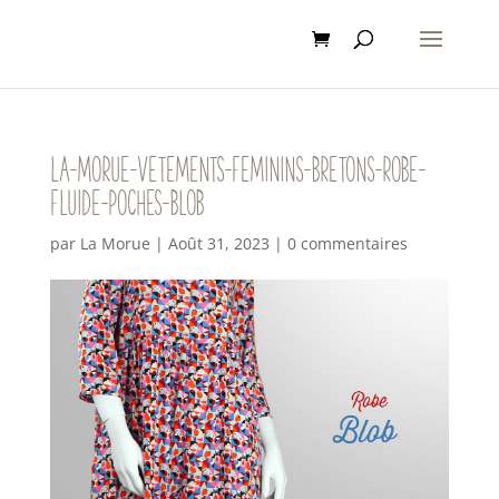
la-morue-vetements-feminins-bretons-robe-
fluide-poches-blob
par
La Morue
|
Août 31, 2023
|
0 commentaires