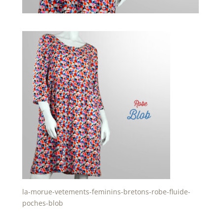
la-morue-vetements-feminins-bretons-robe-fluide-
poches-blob